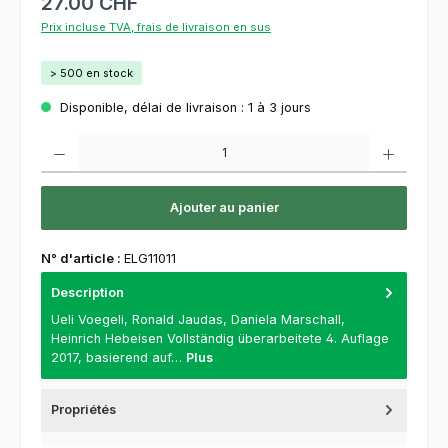
27.00 CHF
Prix incluse TVA, frais de livraison en sus
> 500 en stock
Disponible, délai de livraison : 1 à 3 jours
Quantité de produit : Entrez la quantité souhaitée ou utilisez les boutons pour augment
Ajouter au panier
N° d'article :
ELG11011
Description
Ueli Voegeli, Ronald Jaudas, Daniela Marschall,
Heinrich Hebeisen Vollständig überarbeitete 4. Auflage
2017, basierend auf…
Plus
Propriétés