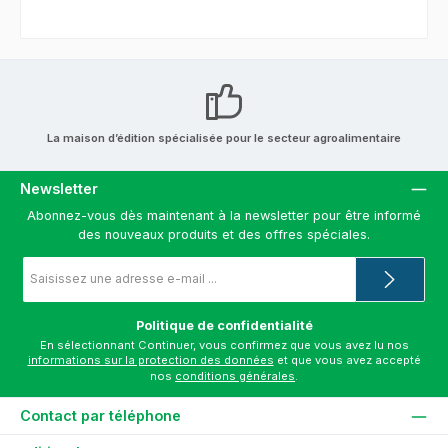
La maison d’édition spécialisée pour le secteur agroalimentaire
Newsletter
Abonnez-vous dès maintenant à la newsletter pour être informé
des nouveaux produits et des offres spéciales.
Adresse
e-
mail
*
Politique de confidentialité
En sélectionnant Continuer, vous confirmez que vous avez lu nos
informations sur la protection des données
et que vous avez accepté
nos
conditions générales
.
Contact par téléphone