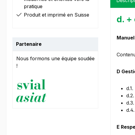
Descrip
pratique
Produit et imprimé en Suisse
d. +
Manuel 
Partenaire
Contenu
Nous formons une équipe soudée
!
D Gesti
d.1
d.2
d.3
d.4
E Respe