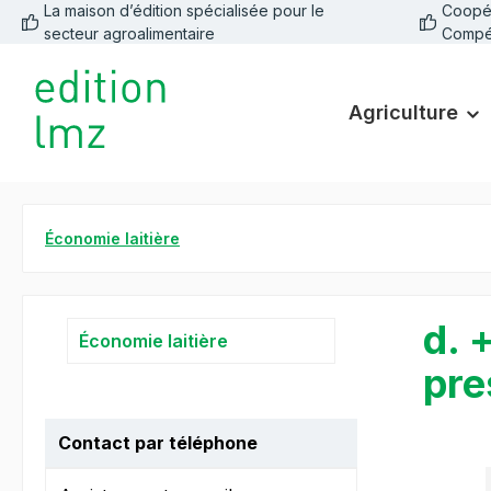
La maison d’édition spécialisée pour le
Coopéra
recherche
Passer à la navigation principale
secteur agroalimentaire
Compé
Agriculture
Économie laitière
d. 
Économie laitière
pre
Contact par téléphone
Ignorer la 