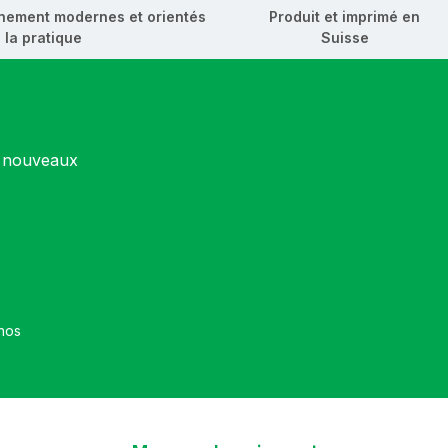
nement modernes et orientés
Produit et imprimé en
 la pratique
Suisse
s nouveaux
et que vous avez accepté nos