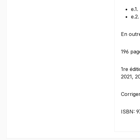
e.1
e.2
En outre
196 pag
1re édi
2021, 2
Corrige
ISBN: 9