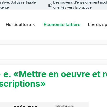
tive. Solidaire. Fiable.
Des moyens d‘enseignement mod
tente.
orientés vers la pratique
Horticulture
Économie laitière
Livres s
+ e. «Mettre en oeuvre et 
scriptions»
galerie d'images