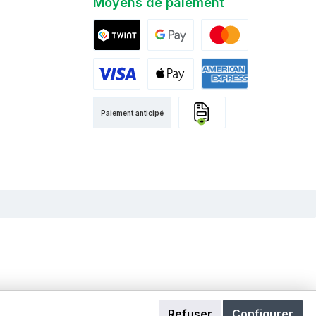
Moyens de paiement
Twint
Google Pay
Mastercard
Visa
Apple Pay
American Express
Paiement anticipé
Facture
Refuser
Configurer