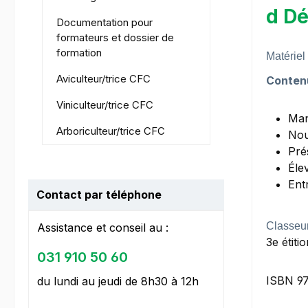
d Dé
Documentation pour
formateurs et dossier de
formation
Matériel
Aviculteur/trice CFC
Conten
Viniculteur/trice CFC
Man
Arboriculteur/trice CFC
Nou
Pré
Éle
Ent
Contact par téléphone
Classeur
Assistance et conseil au :
3e étiti
031 910 50 60
ISBN 9
du lundi au jeudi de 8h30 à 12h