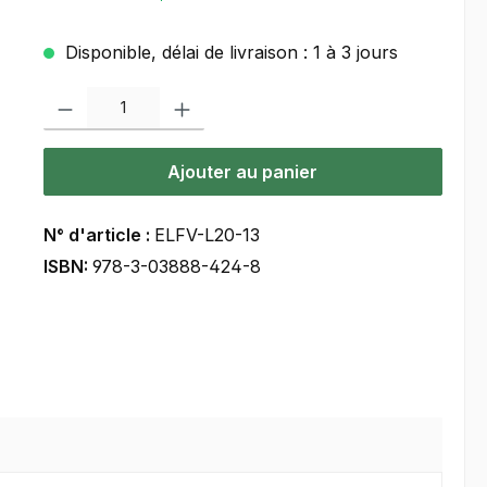
Disponible, délai de livraison : 1 à 3 jours
Quantité de produit : Entrez la quantité souhaitée ou utilisez les bou
Ajouter au panier
N° d'article :
ELFV-L20-13
ISBN:
978-3-03888-424-8