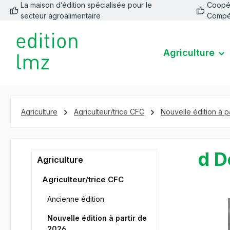
La maison d’édition spécialisée pour le
Coopéra
recherche
Passer à la navigation principale
secteur agroalimentaire
Compé
Agriculture
Agriculture
Agriculteur/trice CFC
Nouvelle édition à p
d D
Agriculture
Agriculteur/trice CFC
Ancienne édition
Ignorer la 
Nouvelle édition à partir de
2026