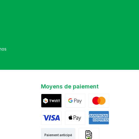
et que vous avez accepté nos
Moyens de paiement
Twint
Google Pay
Mastercard
Visa
Apple Pay
American Express
Paiement anticipé