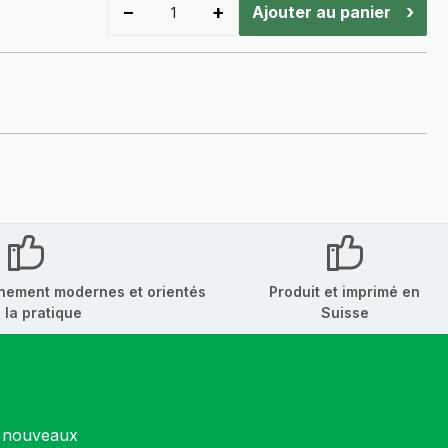
−
+
›
Ajouter au panier
nement modernes et orientés
Produit et imprimé en
 la pratique
Suisse
s nouveaux