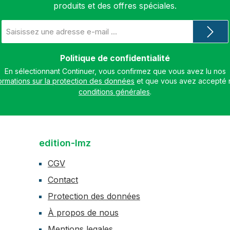
produits et des offres spéciales.
Adresse
e-
mail
*
Politique de confidentialité
En sélectionnant Continuer, vous confirmez que vous avez lu nos
ormations sur la protection des données
conditions générales
.
edition-lmz
CGV
Contact
Protection des données
À propos de nous
Mentions legales