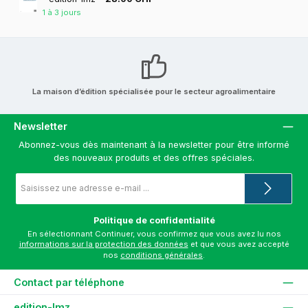
1 à 3 jours
La maison d’édition spécialisée pour le secteur agroalimentaire
Newsletter
Abonnez-vous dès maintenant à la newsletter pour être informé
des nouveaux produits et des offres spéciales.
Adresse
e-
mail
*
Politique de confidentialité
En sélectionnant Continuer, vous confirmez que vous avez lu nos
informations sur la protection des données
et que vous avez accepté
nos
conditions générales
.
Contact par téléphone
edition-lmz