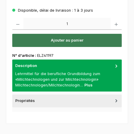
Disponible, délai de livraison : 1 à 3 jours
Quantité de produit : Entrez la quantité souhaitée ou utilisez les boutons pour augment
Ajouter au panier
N° d'article :
ELZ41197
Description
Lehrmittel für die berufliche Grundbildung zum
«Milchtechnologen und zur Milchtechnologin»
Milchtechnologen/Milchtechnologin…
Plus
Propriétés