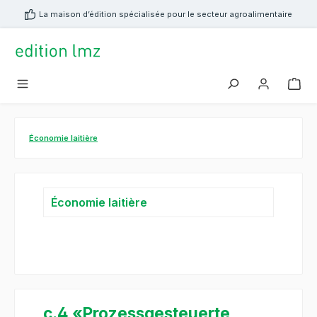
tenu principal
La maison d’édition spécialisée pour le secteur agroalimentaire
Économie laitière
Économie laitière
c.4 «Prozessgesteuerte