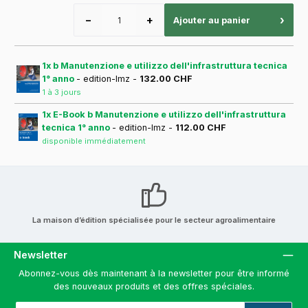
−
+
›
Ajouter au panier
1x b Manutenzione e utilizzo dell'infrastruttura tecnica
1° anno
- edition-lmz -
132.00 CHF
1 à 3 jours
1x E-Book b Manutenzione e utilizzo dell'infrastruttura
tecnica 1° anno
- edition-lmz -
112.00 CHF
disponible immédiatement
La maison d’édition spécialisée pour le secteur agroalimentaire
Newsletter
Abonnez-vous dès maintenant à la newsletter pour être informé
des nouveaux produits et des offres spéciales.
Adresse