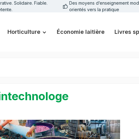
tive. Solidaire. Fiable.
Des moyens d‘enseignement mod
tente.
orientés vers la pratique
Horticulture
Économie laitière
Livres s
ntechnologe
galerie d'images