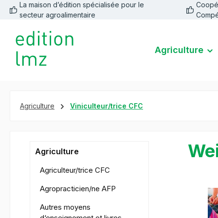
La maison d’édition spécialisée pour le
Coopéra
recherche
Passer à la navigation principale
secteur agroalimentaire
Compé
Agriculture
Agriculture
Viniculteur/trice CFC
Wei
Agriculture
Agriculteur/trice CFC
Agropracticien/ne AFP
Ignorer la 
Autres moyens
d‘enseignement et livres