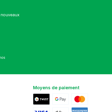
s nouveaux
et que vous avez accepté nos
Moyens de paiement
Twint
Google Pay
Mastercard