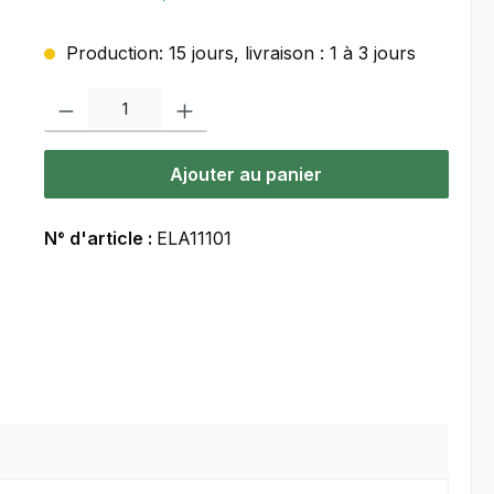
Production: 15 jours, livraison : 1 à 3 jours
Quantité de produit : Entrez la quantité souhaitée ou utilisez les bou
Ajouter au panier
N° d'article :
ELA11101