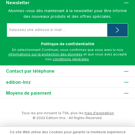
Newsletter
Abonnez-vous dès maintenant à la newsletter pour être informé
des nouveaux produits et des offres spéciales.
Adresse
e-
mail
*
Politique de confidentialité
En sélectionnant Continuer, vous confirmez que vous avez lu nos
informations sur la protection des données
et que vous avez accepté
nos
conditions générales
.
Contact par téléphone
edition-lmz
Moyens de paiement
Tous les prix incluent la TVA, plus les
frais d'expédition
© 2026 Edition-lmz - All Rights Reserved.
Ce site Web utilise des cookies pour garantir la meilleure expérience