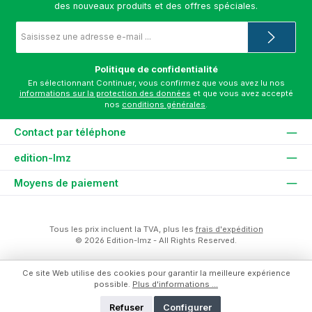
des nouveaux produits et des offres spéciales.
Adresse
e-
mail
*
Politique de confidentialité
En sélectionnant Continuer, vous confirmez que vous avez lu nos
informations sur la protection des données
et que vous avez accepté
nos
conditions générales
.
Contact par téléphone
edition-lmz
Moyens de paiement
Tous les prix incluent la TVA, plus les
frais d'expédition
© 2026 Edition-lmz - All Rights Reserved.
Ce site Web utilise des cookies pour garantir la meilleure expérience
possible.
Plus d'informations ...
Refuser
Configurer