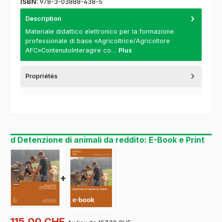
ISBN:
978-3-03888-438-5
Description
Materiale didattico elettronico per la formazione
professionale di base «Agricoltrice/Agricoltore
AFC»ContenutoInteragire co…
Plus
Propriétés
d Detenzione di animali da reddito: E-Book e Print
+
115.00 CHF