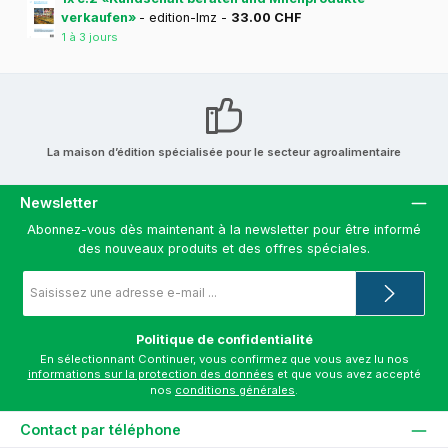
verkaufen»
- edition-lmz -
33.00 CHF
1 à 3 jours
La maison d’édition spécialisée pour le secteur agroalimentaire
Newsletter
Abonnez-vous dès maintenant à la newsletter pour être informé
des nouveaux produits et des offres spéciales.
Adresse
e-
mail
*
Politique de confidentialité
En sélectionnant Continuer, vous confirmez que vous avez lu nos
informations sur la protection des données
et que vous avez accepté
nos
conditions générales
.
Contact par téléphone