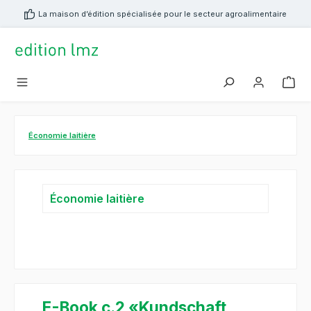
tenu principal
La maison d’édition spécialisée pour le secteur agroalimentaire
Économie laitière
Économie laitière
E-Book c.2 «Kundschaft