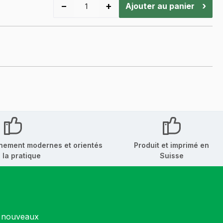
−
+
›
Ajouter au panier
nement modernes et orientés
Produit et imprimé en
 la pratique
Suisse
s nouveaux