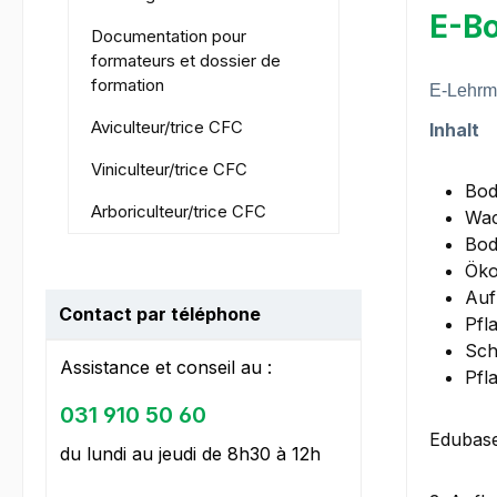
E-Bo
Documentation pour
formateurs et dossier de
formation
E-Lehrmi
Aviculteur/trice CFC
Inhalt
Viniculteur/trice CFC
Bod
Arboriculteur/trice CFC
Wac
Bod
Öko
Auf
Contact par téléphone
Pfl
Sch
Assistance et conseil au :
Pfl
031 910 50 60
Edubase
du lundi au jeudi de 8h30 à 12h