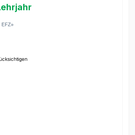
Lehrjahr
fe EFZ»
ücksichtigen