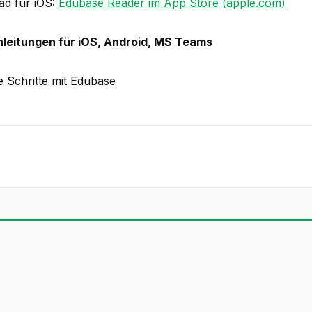
d für iOS:
Edubase Reader im App Store (apple.com)
leitungen für iOS, Android, MS Teams
e Schritte mit Edubase