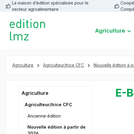
La maison d’édition spécialisée pour le
Coopéra
recherche
Passer à la navigation principale
secteur agroalimentaire
Compé
Agriculture
Agriculture
Agriculteur/trice CFC
Nouvelle édition à p
E-B
Agriculture
Agriculteur/trice CFC
Ancienne édition
Ignorer la 
Nouvelle édition à partir de
2026