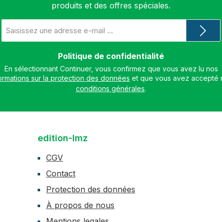
produits et des offres spéciales.
Adresse
e-
mail
*
Politique de confidentialité
En sélectionnant Continuer, vous confirmez que vous avez lu nos
ormations sur la protection des données
conditions générales
.
edition-lmz
CGV
Contact
Protection des données
À propos de nous
Mentions legales