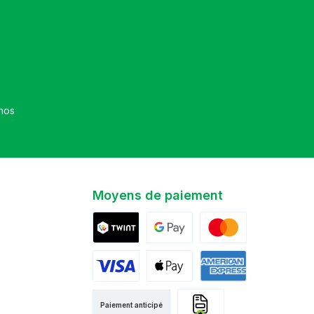
et que vous avez accepté nos
Moyens de paiement
Twint
Google Pay
Mastercard
Visa
Apple Pay
American Express
Paiement anticipé