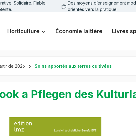
tive. Solidaire. Fiable.
Des moyens d‘enseignement mod
tente.
orientés vers la pratique
Horticulture
Économie laitière
Livres s
artir de 2026
Soins apportés aux terres cultivées
ook a Pflegen des Kulturl
galerie d'images