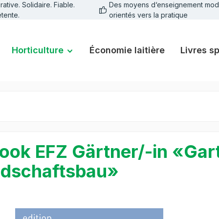
tive. Solidaire. Fiable.
Des moyens d‘enseignement mod
tente.
orientés vers la pratique
Horticulture
Économie laitière
Livres s
ook EFZ Gärtner/-in «Gar
dschaftsbau»
galerie d'images