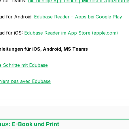
e für Teams:
Die richtige App finden | Microsoft AppSourc
d für Android:
Edubase Reader – Apps bei Google Play
d für iOS:
Edubase Reader im App Store (apple.com)
leitungen für iOS, Android, MS Teams
e Schritte mit Edubase
iers pas avec Edubase
u»: E-Book und Print