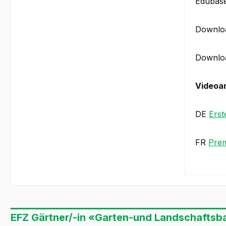
Edubas
Downloa
Downloa
Videoan
DE
Erst
FR
Prem
EFZ Gärtner/-in «Garten-und Landschaftsba