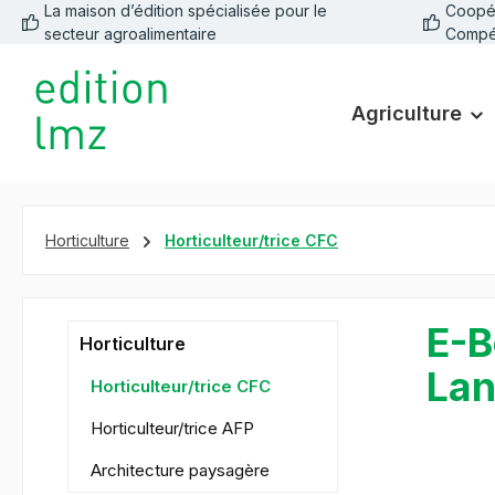
La maison d’édition spécialisée pour le
Coopéra
recherche
Passer à la navigation principale
secteur agroalimentaire
Compé
Agriculture
Horticulture
Horticulteur/trice CFC
E-B
Horticulture
Lan
Horticulteur/trice CFC
Horticulteur/trice AFP
Architecture paysagère
Ignorer la 