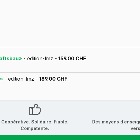
haftsbau»
- edition-lmz -
159.00 CHF
u»
- edition-lmz -
189.00 CHF
Coopérative. Solidaire. Fiable.
Des moyens d‘enseig
Compétente.
vers