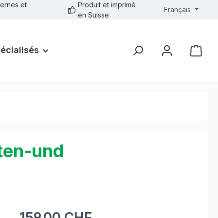
ernes et
Produit et imprimé
Français
en Suisse
pécialisés
ten-und
159.00 CHF