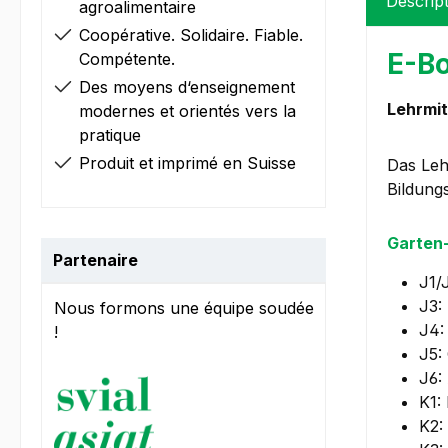
Descrip
agroalimentaire
Coopérative. Solidaire. Fiable.
E-Bo
Compétente.
Des moyens d‘enseignement
Lehrmit
modernes et orientés vers la
pratique
Produit et imprimé en Suisse
Das Leh
Bildung
Garten-
Partenaire
J1/
J3:
Nous formons une équipe soudée
J4:
!
J5:
J6:
K1:
K2: