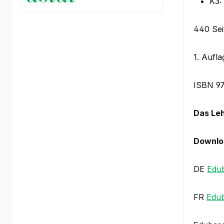
K3:
440 Sei
1. Aufl
ISBN 9
Das Leh
Downlo
DE
Edu
FR
Edub