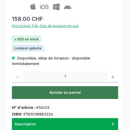
158.00 CHF
Prix incluse TVA, frais de livraison en sus
> 500 en stock
Livraison gratuite
Disponible, délai de livraison : disponible
immédiatement
Quantité de produit : Entrez la quantité souhaitée ou utilisez les boutons pour augment
Ajouter au panier
N° d'article :
A14033
ISBN:
9783038883326
Description