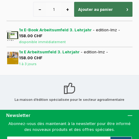
−
+
›
Ajouter au panier
1x E-Book Arbeitsumfeld 3. Lehrjahr
- edition-lmz -
158.00 CHF
disponible immédiatement
1x E Arbeitsumfeld 3. Lehrjahr
- edition-lmz -
158.00 CHF
1 à 3 jours
La maison d’édition spécialisée pour le secteur agroalimentaire
Newsletter
Abonnez-vous dès maintenant à la newsletter pour être informé
des nouveaux produits et des offres spéciales.
Adresse