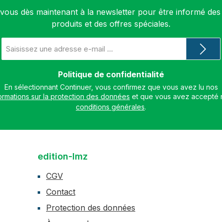
ous dès maintenant à la newsletter pour être informé de
produits et des offres spéciales.
Adresse
e-
mail
*
Politique de confidentialité
En sélectionnant Continuer, vous confirmez que vous avez lu nos
ormations sur la protection des données
conditions générales
.
edition-lmz
CGV
Contact
Protection des données