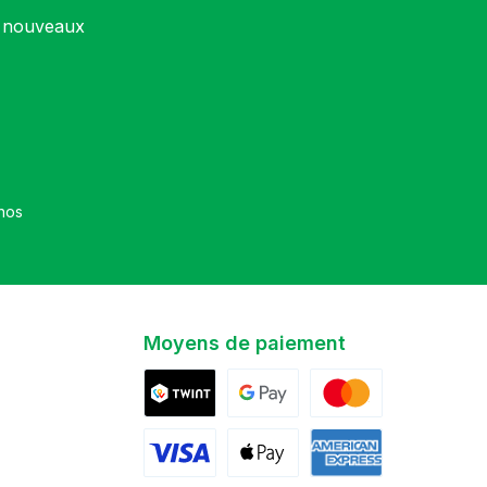
s nouveaux
et que vous avez accepté nos
Moyens de paiement
Twint
Google Pay
Mastercard