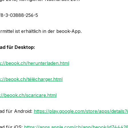
78-3-03888-256-5
mittel ist erhältlich in der beook-App.
ad für Desktop:
s://beook.ch/herunterladen.html
s://beook.ch/télécharger.html
://beook.ch/scaricare.html
d für Android:
https://play.google.com/store/apps/details?
d für iOS:
https://apps.apple.com/ch/app/beook/id74442