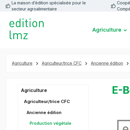
La maison d’édition spécialisée pour le
Coopéra
recherche
Passer à la navigation principale
secteur agroalimentaire
Compé
Agriculture
Agriculture
Agriculteur/trice CFC
Ancienne édition
E-B
Agriculture
Agriculteur/trice CFC
Ancienne édition
Ignorer la 
Production végétale