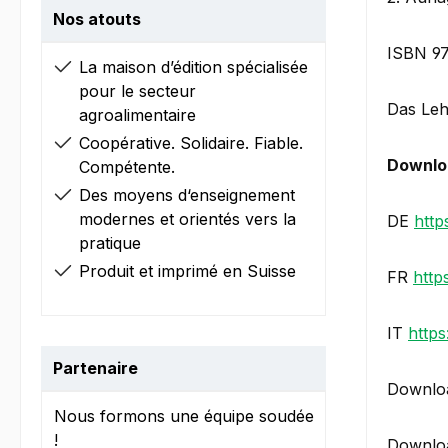
Nos atouts
ISBN 9
La maison d’édition spécialisée
pour le secteur
Das Lehr
agroalimentaire
Coopérative. Solidaire. Fiable.
Downlo
Compétente.
Des moyens d‘enseignement
modernes et orientés vers la
DE
http
pratique
Produit et imprimé en Suisse
FR
http
IT
https
Partenaire
Downloa
Nous formons une équipe soudée
!
Downloa