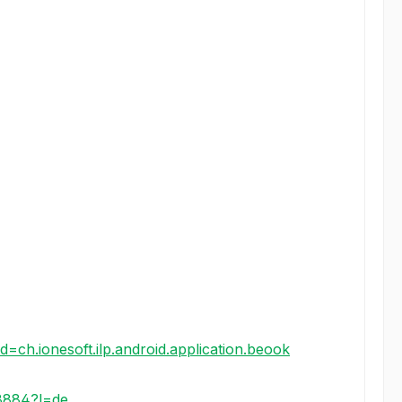
id=ch.ionesoft.ilp.android.application.beook
8884?l=de