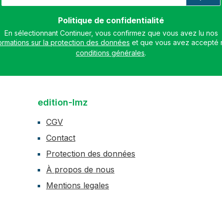
mail
*
Politique de confidentialité
En sélectionnant Continuer, vous confirmez que vous avez lu nos
ormations sur la protection des données
conditions générales
.
edition-lmz
CGV
Contact
Protection des données
À propos de nous
Mentions legales