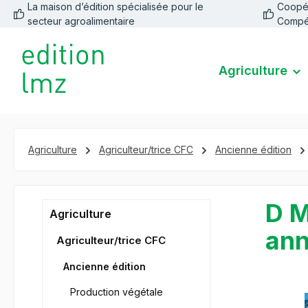
La maison d’édition spécialisée pour le
Coopéra
recherche
Passer à la navigation principale
secteur agroalimentaire
Compé
Agriculture
Agriculture
Agriculteur/trice CFC
Ancienne édition
D M
Agriculture
ann
Agriculteur/trice CFC
Ancienne édition
Production végétale
Ignorer la 