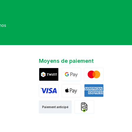
et que vous avez accepté nos
Moyens de paiement
Twint
Google Pay
Mastercard
Visa
Apple Pay
American Express
Paiement anticipé
Facture