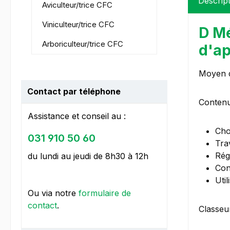
Descrip
Aviculteur/trice CFC
Viniculteur/trice CFC
D Mé
Arboriculteur/trice CFC
d'ap
Moyen d
Contact par téléphone
Contenu
Assistance et conseil au :
Cho
031 910 50 60
Trav
Rég
du lundi au jeudi de 8h30 à 12h
Con
Uti
Ou via notre
formulaire de
contact
.
Classeur