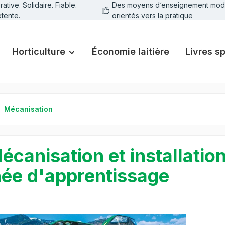
tive. Solidaire. Fiable.
Des moyens d‘enseignement mod
tente.
orientés vers la pratique
Horticulture
Économie laitière
Livres s
Mécanisation
écanisation et installati
ée d'apprentissage
galerie d'images