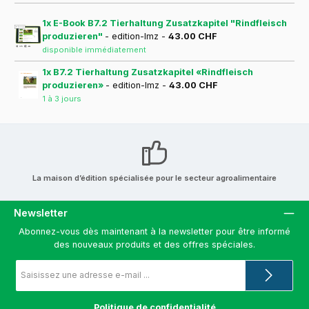
1x E-Book B7.2 Tierhaltung Zusatzkapitel "Rindfleisch
produzieren"
- edition-lmz -
43.00 CHF
disponible immédiatement
1x B7.2 Tierhaltung Zusatzkapitel «Rindfleisch
produzieren»
- edition-lmz -
43.00 CHF
1 à 3 jours
La maison d’édition spécialisée pour le secteur agroalimentaire
Newsletter
Abonnez-vous dès maintenant à la newsletter pour être informé
des nouveaux produits et des offres spéciales.
Adresse
e-
mail
*
Politique de confidentialité