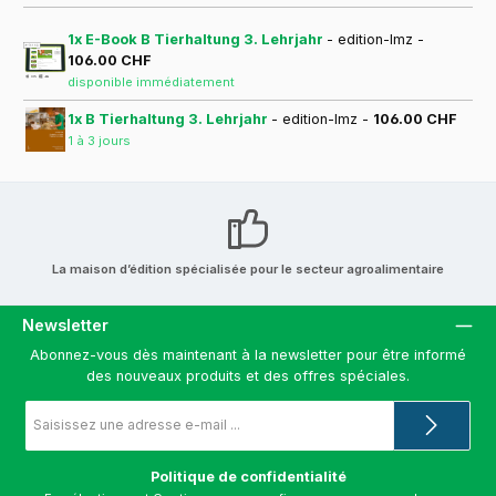
1x E-Book B Tierhaltung 3. Lehrjahr
- edition-lmz -
106.00 CHF
disponible immédiatement
1x B Tierhaltung 3. Lehrjahr
- edition-lmz -
106.00 CHF
1 à 3 jours
La maison d’édition spécialisée pour le secteur agroalimentaire
Newsletter
Abonnez-vous dès maintenant à la newsletter pour être informé
des nouveaux produits et des offres spéciales.
Adresse
e-
mail
*
Politique de confidentialité