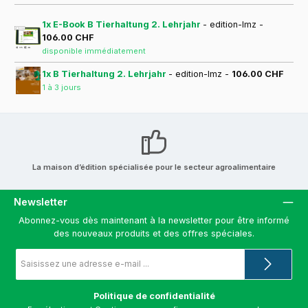
1x E-Book B Tierhaltung 2. Lehrjahr
- edition-lmz -
106.00 CHF
disponible immédiatement
1x B Tierhaltung 2. Lehrjahr
- edition-lmz -
106.00 CHF
1 à 3 jours
La maison d’édition spécialisée pour le secteur agroalimentaire
Newsletter
Abonnez-vous dès maintenant à la newsletter pour être informé
des nouveaux produits et des offres spéciales.
Adresse
e-
mail
*
Politique de confidentialité