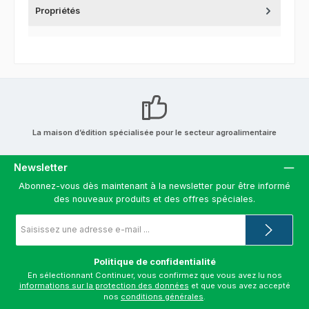
Propriétés
La maison d’édition spécialisée pour le secteur agroalimentaire
Newsletter
Abonnez-vous dès maintenant à la newsletter pour être informé
des nouveaux produits et des offres spéciales.
Adresse
e-
mail
*
Politique de confidentialité
En sélectionnant Continuer, vous confirmez que vous avez lu nos
informations sur la protection des données
et que vous avez accepté
nos
conditions générales
.