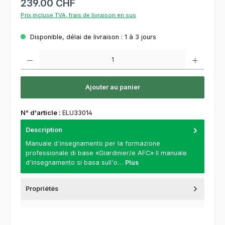
239.00 CHF
Prix incluse TVA, frais de livraison en sus
Disponible, délai de livraison : 1 à 3 jours
Quantité de produit : Entrez la quantité souhaitée ou utilisez les boutons pour augment
Ajouter au panier
N° d'article :
ELU33014
Description
Manuale d'insegnamento per la formazione
professionale di base «Giardinier/e AFC» Il manuale
d'insegnamento si basa sull'o…
Plus
Propriétés