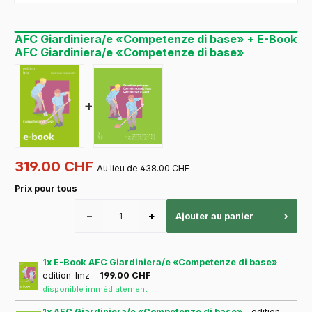
AFC Giardiniera/e «Competenze di base» + E-Book
AFC Giardiniera/e «Competenze di base»
+
319.00 CHF
Au lieu de 438.00 CHF
Prix pour tous
−
+
›
Ajouter au panier
1x E-Book AFC Giardiniera/e «Competenze di base»
-
edition-lmz -
199.00 CHF
disponible immédiatement
1x AFC Giardiniera/e «Competenze di base»
- edition-