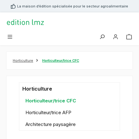
tenu principal
La maison d’édition spécialisée pour le secteur agroalimentaire
Horticulture
Horticulteur/trice CFC
Horticulture
Horticulteur/trice CFC
Horticulteur/trice AFP
Architecture paysagère