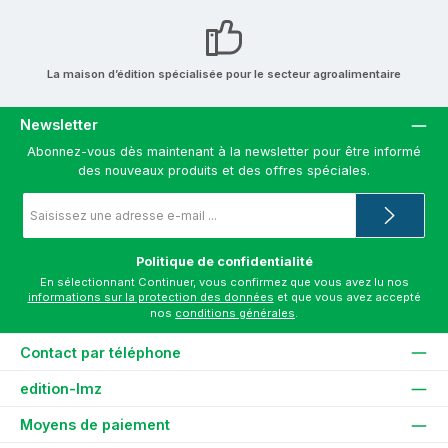
La maison d’édition spécialisée pour le secteur agroalimentaire
Newsletter
Abonnez-vous dès maintenant à la newsletter pour être informé
des nouveaux produits et des offres spéciales.
Adresse
e-
mail
*
Politique de confidentialité
En sélectionnant Continuer, vous confirmez que vous avez lu nos
informations sur la protection des données
et que vous avez accepté
nos
conditions générales
.
Contact par téléphone
edition-lmz
Moyens de paiement