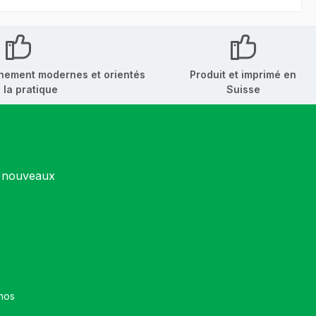
nement modernes et orientés
Produit et imprimé en
 la pratique
Suisse
s nouveaux
et que vous avez accepté nos