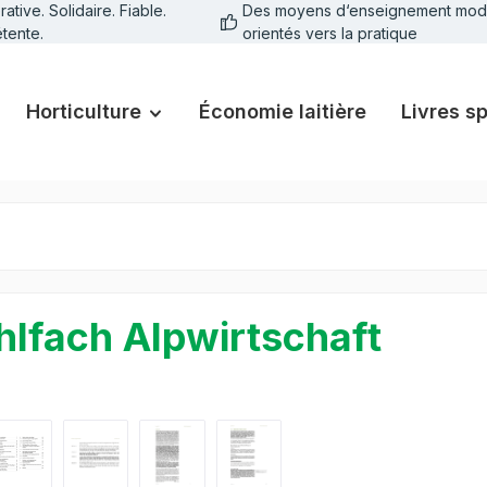
tive. Solidaire. Fiable.
Des moyens d‘enseignement mod
tente.
orientés vers la pratique
Horticulture
Économie laitière
Livres s
lfach Alpwirtschaft
galerie d'images