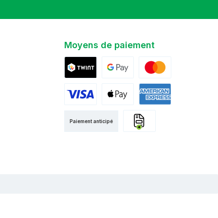
Moyens de paiement
Twint
Google Pay
Mastercard
Visa
Apple Pay
American Express
Paiement anticipé
Facture