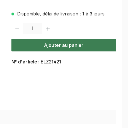
Disponible, délai de livraison : 1 à 3 jours
Quantité de produit : Entrez la quantité souhaitée ou utilisez les bou
Ajouter au panier
N° d'article :
ELZ21421