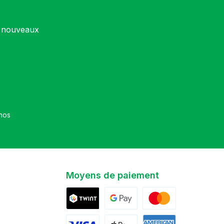
s nouveaux
et que vous avez accepté nos
Moyens de paiement
Twint
Google Pay
Mastercard