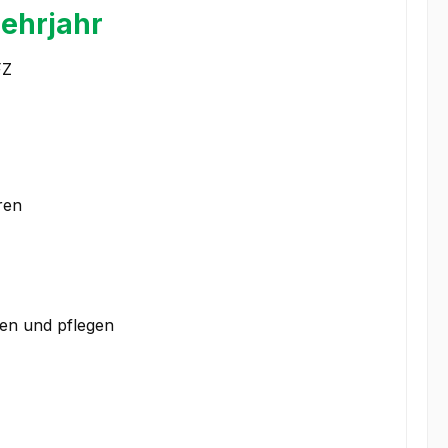
ehrjahr
FZ
ren
ren und pflegen