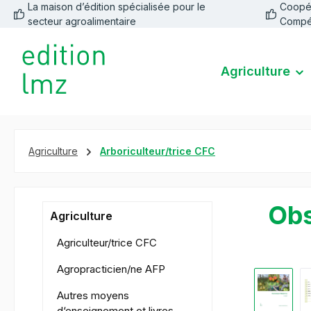
La maison d’édition spécialisée pour le
Coopéra
recherche
Passer à la navigation principale
secteur agroalimentaire
Compé
Agriculture
Agriculture
Arboriculteur/trice CFC
Obs
Agriculture
Agriculteur/trice CFC
Agropracticien/ne AFP
Ignorer la 
Autres moyens
d‘enseignement et livres