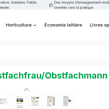
tive. Solidaire. Fiable.
Des moyens d‘enseignement mod
tente.
orientés vers la pratique
Horticulture
Économie laitière
Livres s
tfachfrau/Obstfachmann 
galerie d'images