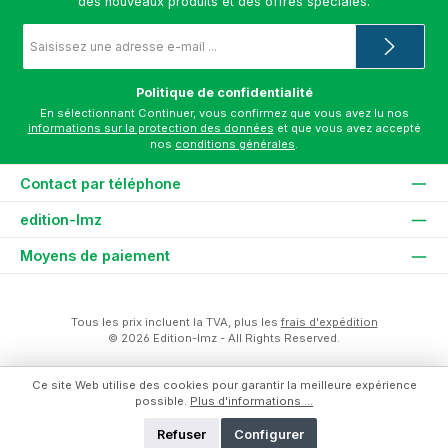
des nouveaux produits et des offres spéciales.
Adresse
e-
mail
*
Politique de confidentialité
En sélectionnant Continuer, vous confirmez que vous avez lu nos
informations sur la protection des données
et que vous avez accepté
nos
conditions générales
.
Contact par téléphone
edition-lmz
Moyens de paiement
Tous les prix incluent la TVA, plus les
frais d'expédition
© 2026 Edition-lmz - All Rights Reserved.
Ce site Web utilise des cookies pour garantir la meilleure expérience
possible.
Plus d'informations ...
Refuser
Configurer