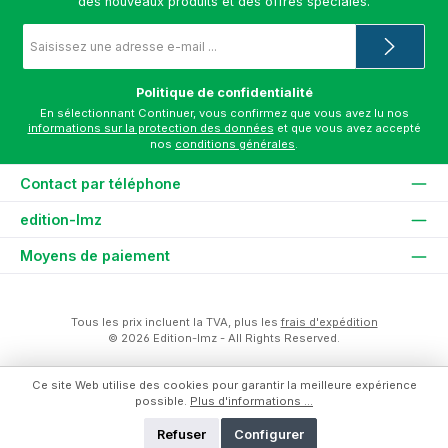
des nouveaux produits et des offres spéciales.
Adresse
e-
mail
*
Politique de confidentialité
En sélectionnant Continuer, vous confirmez que vous avez lu nos
informations sur la protection des données
et que vous avez accepté
nos
conditions générales
.
Contact par téléphone
edition-lmz
Moyens de paiement
Tous les prix incluent la TVA, plus les
frais d'expédition
© 2026 Edition-lmz - All Rights Reserved.
Ce site Web utilise des cookies pour garantir la meilleure expérience
possible.
Plus d'informations ...
Refuser
Configurer