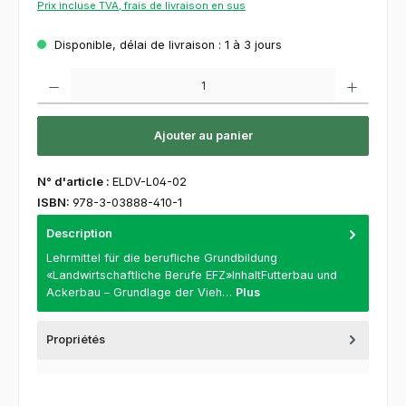
Prix incluse TVA, frais de livraison en sus
Disponible, délai de livraison : 1 à 3 jours
Quantité de produit : Entrez la quantité souhaitée ou utilisez les boutons pour augment
Ajouter au panier
N° d'article :
ELDV-L04-02
ISBN:
978-3-03888-410-1
Description
Lehrmittel für die berufliche Grundbildung
«Landwirtschaftliche Berufe EFZ»InhaltFutterbau und
Ackerbau – Grundlage der Vieh…
Plus
Propriétés