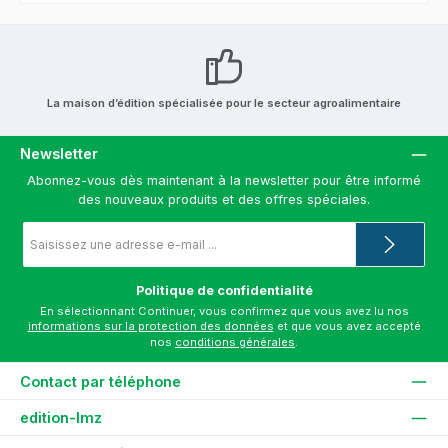
La maison d’édition spécialisée pour le secteur agroalimentaire
Newsletter
Abonnez-vous dès maintenant à la newsletter pour être informé
des nouveaux produits et des offres spéciales.
Adresse
e-
mail
*
Politique de confidentialité
En sélectionnant Continuer, vous confirmez que vous avez lu nos
informations sur la protection des données
et que vous avez accepté
nos
conditions générales
.
Contact par téléphone
edition-lmz