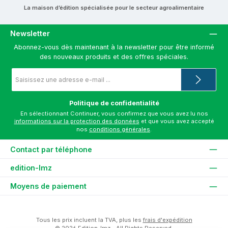
La maison d’édition spécialisée pour le secteur agroalimentaire
Newsletter
Abonnez-vous dès maintenant à la newsletter pour être informé
des nouveaux produits et des offres spéciales.
Adresse
e-
mail
*
Politique de confidentialité
En sélectionnant Continuer, vous confirmez que vous avez lu nos
informations sur la protection des données
et que vous avez accepté
nos
conditions générales
.
Contact par téléphone
edition-lmz
Moyens de paiement
Tous les prix incluent la TVA, plus les
frais d'expédition