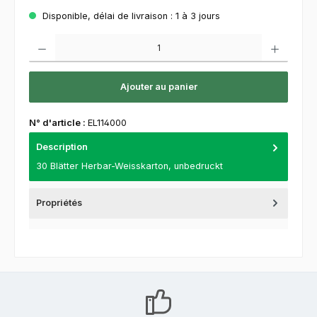
Disponible, délai de livraison : 1 à 3 jours
Quantité de produit : Entrez la quantité souhaitée ou utilisez les boutons pour augment
Ajouter au panier
N° d'article :
EL114000
Description
30 Blätter Herbar-Weisskarton, unbedruckt
Propriétés