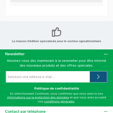
La maison d’édition spécialisée pour le secteur agroalimentaire
Newsletter
Abonnez-vous dès maintenant à la newsletter pour être informé
des nouveaux produits et des offres spéciales.
Adresse
e-
mail
*
Politique de confidentialité
En sélectionnant Continuer, vous confirmez que vous avez lu nos
informations sur la protection des données
et que vous avez accepté
nos
conditions générales
.
Contact par téléphone