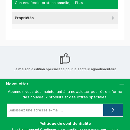
Contenu école professionnelle,…
Plus
Propriétés
La maison d’édition spécialisée pour le secteur agroalimentaire
Newsletter
Abonnez-vous dès maintenant à la newsletter pour être informé
des nouveaux produits et des offres spéciales.
Adresse
e-
mail
*
Politique de confidentialité
En sélectionnant Continuer, vous confirmez que vous avez lu nos