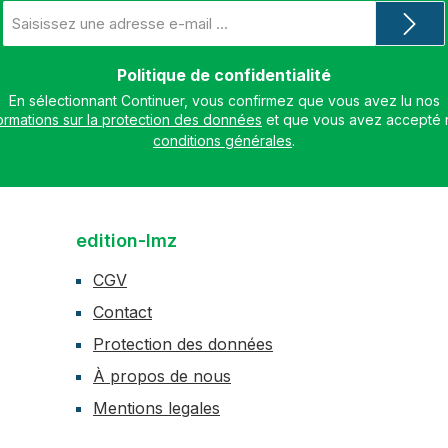
Adresse
e-
mail
*
Politique de confidentialité
En sélectionnant Continuer, vous confirmez que vous avez lu nos
ormations sur la protection des données
conditions générales
.
edition-lmz
CGV
Contact
Protection des données
À propos de nous
Mentions legales