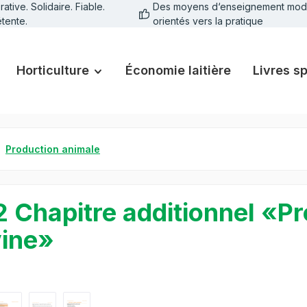
tive. Solidaire. Fiable.
Des moyens d‘enseignement mod
tente.
orientés vers la pratique
Horticulture
Économie laitière
Livres s
Production animale
2 Chapitre additionnel «Pr
ine»
galerie d'images