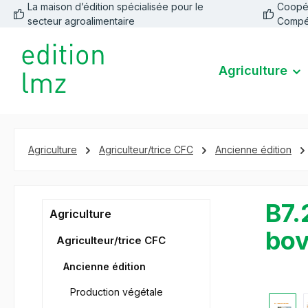
La maison d’édition spécialisée pour le
Coopéra
recherche
Passer à la navigation principale
secteur agroalimentaire
Compé
Agriculture
Agriculture
Agriculteur/trice CFC
Ancienne édition
B7.
Agriculture
bov
Agriculteur/trice CFC
Ancienne édition
Production végétale
Ignorer la 