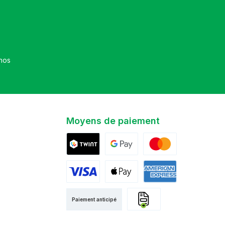
et que vous avez accepté nos
Moyens de paiement
Twint
Google Pay
Mastercard
Visa
Apple Pay
American Express
Paiement anticipé
Facture