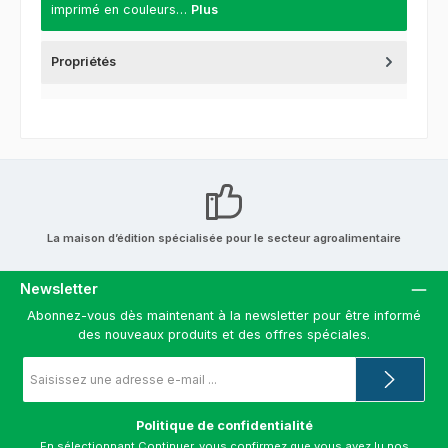
imprimé en couleurs…
Plus
Propriétés
La maison d’édition spécialisée pour le secteur agroalimentaire
Newsletter
Abonnez-vous dès maintenant à la newsletter pour être informé
des nouveaux produits et des offres spéciales.
Adresse
e-
mail
*
Politique de confidentialité
En sélectionnant Continuer, vous confirmez que vous avez lu nos