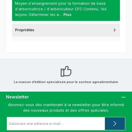
Moyen d'enseignement pour la formation de base
d'arboricultrice / d'arboriculteur CFC Contenu, 166
leçons: Déterminer les a…
Plus
Propriétés
La maison d’édition spécialisée pour le secteur agroalimentaire
Newsletter
Abonnez-vous dès maintenant à la newsletter pour être informé
des nouveaux produits et des offres spéciales.
Adresse
e-
mail
*