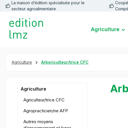
La maison d’édition spécialisée pour le
Coopéra
recherche
Passer à la navigation principale
secteur agroalimentaire
Compé
Agriculture
Agriculture
Arboriculteur/trice CFC
Arb
Agriculture
Agriculteur/trice CFC
Agropracticien/ne AFP
Ignorer la 
Autres moyens
d‘enseignement et livres