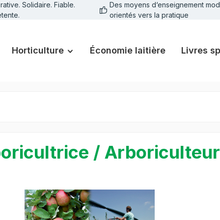
tive. Solidaire. Fiable.
Des moyens d‘enseignement mod
tente.
orientés vers la pratique
Horticulture
Économie laitière
Livres s
oricultrice / Arboriculte
galerie d'images