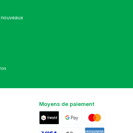
s nouveaux
et que vous avez accepté nos
Moyens de paiement
Twint
Google Pay
Mastercard