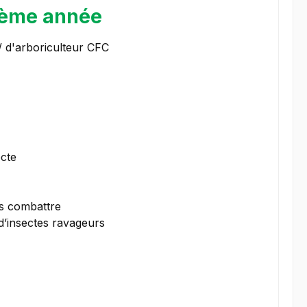
 2ème année
/ d'arboriculteur CFC
ecte
es combattre
d’insectes ravageurs