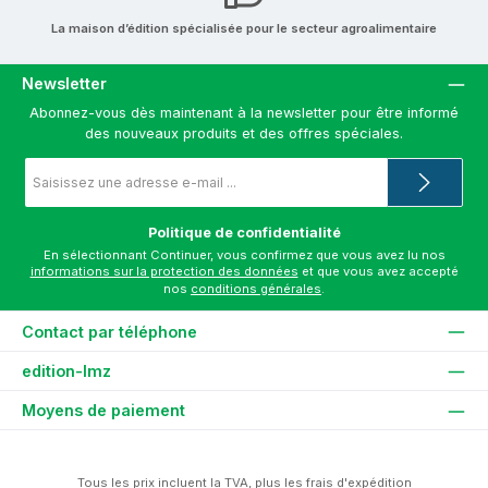
La maison d’édition spécialisée pour le secteur agroalimentaire
Newsletter
Abonnez-vous dès maintenant à la newsletter pour être informé
des nouveaux produits et des offres spéciales.
Adresse
e-
mail
*
Politique de confidentialité
En sélectionnant Continuer, vous confirmez que vous avez lu nos
informations sur la protection des données
et que vous avez accepté
nos
conditions générales
.
Contact par téléphone
edition-lmz
Moyens de paiement
Tous les prix incluent la TVA, plus les
frais d'expédition