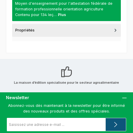
Moyen d'enseignement pour l'attestation fédérale de
formation professionnelle orientation agriculture
Contenu pour 134 leç…
Plus
Propriétés
La maison d’édition spécialisée pour le secteur agroalimentaire
Newsletter
Abonnez-vous dès maintenant à la newsletter pour être informé
des nouveaux produits et des offres spéciales.
Adresse
e-
mail
*