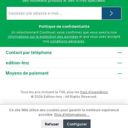
des nouveaux produits et des offres spéciales.
Adresse
e-
mail
*
Politique de confidentialité
En sélectionnant Continuer, vous confirmez que vous avez lu nos
informations sur la protection des données
et que vous avez accepté
nos
conditions générales
.
Contact par téléphone
edition-lmz
Moyens de paiement
Tous les prix incluent la TVA, plus les
frais d'expédition
© 2026 Edition-lmz - All Rights Reserved.
Ce site Web utilise des cookies pour garantir la meilleure expérience
possible.
Plus d'informations ...
Refuser
Configurer