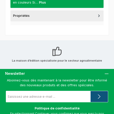
en couleurs Si…
Plus
Propriétés
La maison d’édition spécialisée pour le secteur agroalimentaire
Newsletter
Abonnez-vous dès maintenant à la newsletter pour être informé
des nouveaux produits et des offres spéciales.
Adresse
e-
mail
*
Politique de confidentialité
En sélectionnant Continuer, vous confirmez que vous avez lu nos