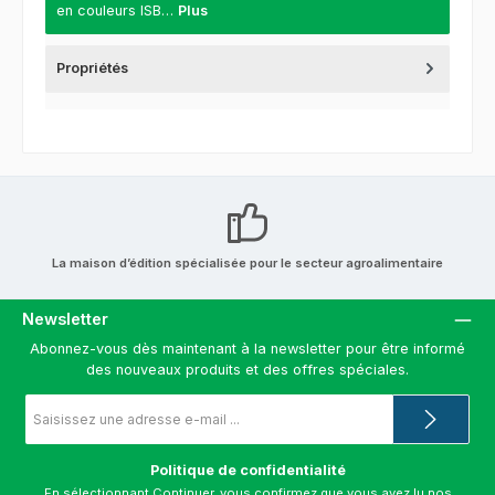
en couleurs ISB…
Plus
Propriétés
La maison d’édition spécialisée pour le secteur agroalimentaire
Newsletter
Abonnez-vous dès maintenant à la newsletter pour être informé
des nouveaux produits et des offres spéciales.
Adresse
e-
mail
*
Politique de confidentialité
En sélectionnant Continuer, vous confirmez que vous avez lu nos