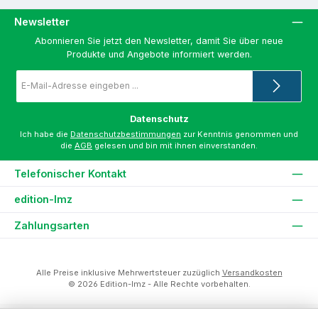
Newsletter
Abonnieren Sie jetzt den Newsletter, damit Sie über neue
Produkte und Angebote informiert werden.
E-
Mail-
Adresse
*
Datenschutz
Ich habe die
Datenschutzbestimmungen
zur Kenntnis genommen und
die
AGB
gelesen und bin mit ihnen einverstanden.
Telefonischer Kontakt
edition-lmz
Zahlungsarten
Alle Preise inklusive Mehrwertsteuer zuzüglich
Versandkosten
© 2026 Edition-lmz - Alle Rechte vorbehalten.