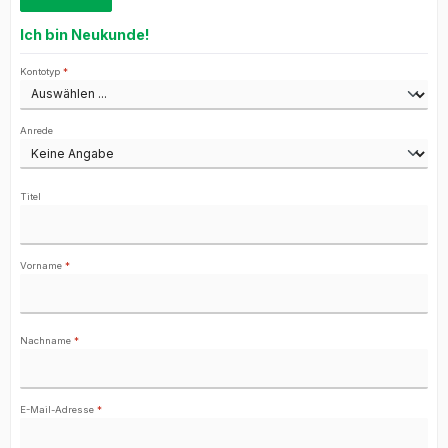
Ich bin Neukunde!
Persönliche Informationen
Kontotyp
*
Anrede
Titel
Vorname
*
Nachname
*
E-Mail-Adresse
*